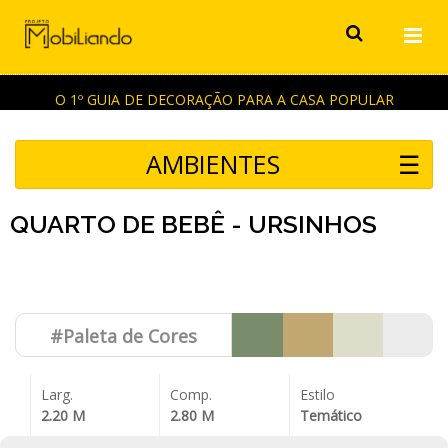
O 1º GUIA DE DECORAÇÃO PARA A CASA POPULAR
AMBIENTES
☰
QUARTO DE BEBÊ - URSINHOS
#Paleta de
Cores
Larg.
Comp.
Estilo
2.20 M
2.80 M
Temático