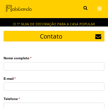
O 1º GUIA DE DECORAÇÃO PARA A CASA POPULAR
Contato
Nome completo
(obrigatório)
*
E-mail
(obrigatório)
*
Telefone
(obrigatório)
*