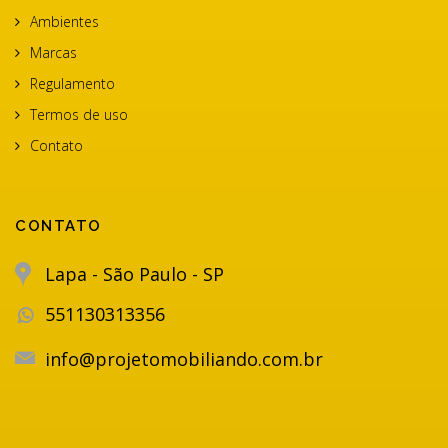
Ambientes
Marcas
Regulamento
Termos de uso
Contato
CONTATO
Lapa - São Paulo - SP
551130313356
info@projetomobiliando.com.br
Utilizamos cookies de acordo
com a nossa Política de
Privacidade para melhorar a sua