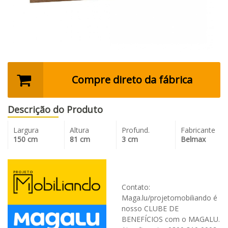
Compre direto da fábrica
Descrição do Produto
Largura
Altura
Profund.
Fabricante
150 cm
81 cm
3 cm
Belmax
Contato:
Maga.lu/projetomobiliando é
nosso CLUBE DE
BENEFÍCIOS com o MAGALU.