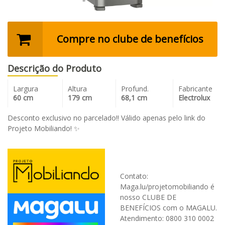
Compre no clube de benefícios
Descrição do Produto
Largura
Altura
Profund.
Fabricante
60 cm
179 cm
68,1 cm
Electrolux
Desconto exclusivo no parcelado!! Válido apenas pelo link do
Projeto Mobiliando! ✨
Contato:
Maga.lu/projetomobiliando é
nosso CLUBE DE
BENEFÍCIOS com o MAGALU.
Atendimento: 0800 310 0002