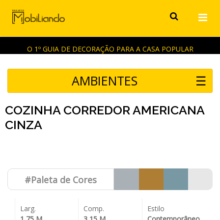
O 1º GUIA DE DECORAÇÃO PARA A CASA POPULAR
AMBIENTES
☰
COZINHA CORREDOR AMERICANA
CINZA
#Paleta de
Cores
Larg.
Comp.
Estilo
1,75 M
3,15 M
Contemporâneo