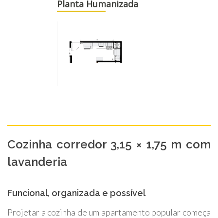
Planta Humanizada
Clube MOB Magalu
Clube MOB Magalu
Item similar
Item similar
Clube MOB Magalu
Loja Veneza
Cozinha corredor 3,15 × 1,75 m com
lavanderia
Item similar
Item similar
Funcional, organizada e possível
Clube MOB Magalu
Clube MOB Magalu
Projetar a cozinha de um apartamento popular começa