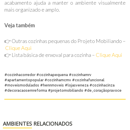
acabamento ajuda a manter o ambiente visualmente
mais organizado e amplo.
Veja também
👉 Outras cozinhas pequenas do Projeto Mobiliando –
Clique Aqui
👉 Lista básica de enxoval para cozinha –
Clique Aqui
#cozinhacorredor #cozinhapequena #cozinhamrv
#apartamentopopular #cozinhamcmv #cozinhafuncional
#moveismodulados #hennmoveis #lojasveneza #cozinhacinza
#decoracaosemreforma #projetomobiliando #de_coraçãopravoce
AMBIENTES RELACIONADOS