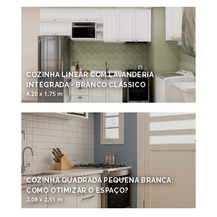
COZINHA LINEAR COM LAVANDERIA
INTEGRADA - BRANCO CLÁSSICO
4,20 x 1,75 m
COZINHA QUADRADA PEQUENA BRANCA:
COMO OTIMIZAR O ESPAÇO?
2,08 x 2,51 m