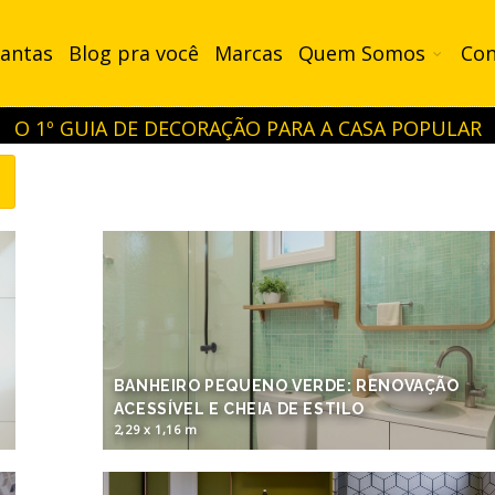
lantas
Blog pra você
Marcas
Quem Somos
Con
O 1º GUIA DE DECORAÇÃO PARA A CASA POPULAR
☰
BANHEIRO PEQUENO VERDE: RENOVAÇÃO
ACESSÍVEL E CHEIA DE ESTILO
2,29 x 1,16 m