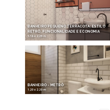
BANHEIRO PEQUENO TERRACOTA: ESTILO
RETRÔ, FUNCIONALIDADE E ECONOMIA
1,16 x 2,29 m
BANHEIRO - METRÔ
1.20 x 2.20 m