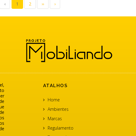
‹
1
2
››
›
l,
ATALHOS
to
er
Home
de
ue
Ambientes
de
os
Marcas
os
Regulamento
de