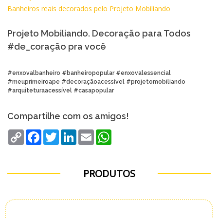
Banheiros reais decorados pelo Projeto Mobiliando
Projeto Mobiliando. Decoração para Todos
#de_coração pra você
#enxovalbanheiro #banheiropopular #enxovalessencial
#meuprimeiroape #decoraçãoacessível #projetomobiliando
#arquiteturaacessível #casapopular
Compartilhe com os amigos!
Copy
Facebook
Twitter
LinkedIn
Email
WhatsApp
Link
PRODUTOS